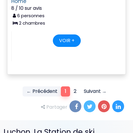
Home
8 / 10 sur avis
6 personnes
2 chambres
VOIR +
(current)
← Précédent
1
2
Suivant →
Partager
Luchon, La Station de ski