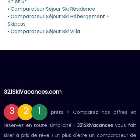
4* et 5*
• Comparateur Séjour Ski Résidence
• Comparateur Séjour Ski Hébergement +
Skipass
• Comparateur Séjour Ski Villa
321SkiVacances.com
3
2
1
prêts ? Comparez nos offres et
réservez en toute simplicité !
321SkiVacances
vous fait
skier à prix de rêve ! En plus d'être un comparateur de