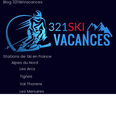
Blog 321SkiVacances
Stations de Ski en France
Alpes du Nord
Les Arcs
Tignes
Val Thorens
Les Menuires
La Plagne
Chamonix
Alpes du Sud