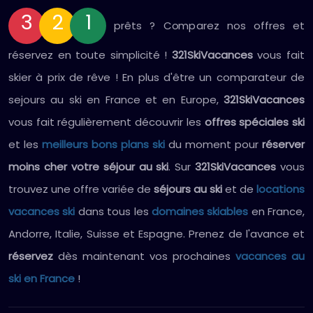
3
2
1
prêts ? Comparez nos offres et
réservez en toute simplicité !
321SkiVacances
vous fait
skier à prix de rêve ! En plus d'être un comparateur de
sejours au ski en France et en Europe,
321SkiVacances
vous fait régulièrement découvrir les
offres spéciales ski
et les
meilleurs bons plans ski
du moment pour
réserver
moins cher votre séjour au ski
. Sur
321SkiVacances
vous
trouvez une offre variée de
séjours au ski
et de
locations
vacances ski
dans tous les
domaines skiables
en France,
Andorre, Italie, Suisse et Espagne. Prenez de l'avance et
réservez
dès maintenant vos prochaines
vacances au
ski en France
!