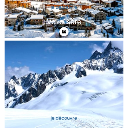
je découvre
Val d'Isère
Les pistes de Val d'Isère et de l'Espace
Killy ouvrent à tous l'univers du ski. Que
vous soyez skieurs, snowboarders,
telemarkeurs. Débutant, intermédiaire ou
confirmé, vous ne pourrez que vous
réjouir.
je découvre