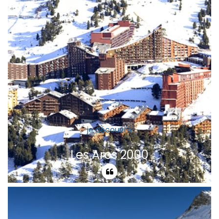
je découvre
Les Arcs 2000
Les Arcs / Bourg St Maurice, vous garde
une place réservée au bien-être.
Généreuse par sa nature, ses