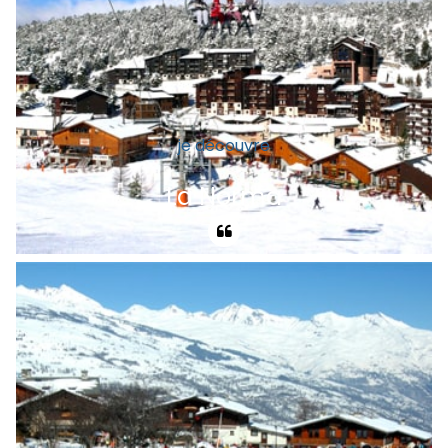
je découvre
La Norma
Station de montagne à caractère familial
et sans voiture. Parfaitement intégrée au
superbe site planté de mélèzes, de
bouleaux et de pins, La Norma possède
des atouts pour jouer la carte de la
qualité.