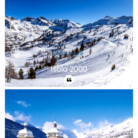
restauration à l'entretien des pistes.
je découvre
Isola 2000
Au coeur des Alpes du Sud, dans le massif
du Mercantour, la station grand plaisir
vous offre à moins de 100Km de Nice et
aux frontières de l'Italie un domaine de
120Km de pistes.