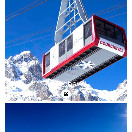
domaine skiable exceptionnel au coeur
des 3 Vallées avec 600 km de pistes et
200 remontées mécaniques, un
hébergement diversifié.
je découvre
Courchevel
Bienvenue à Courchevel la prestigieuse
station des 3 Vallées (le plus grand
domaine skiable du Monde). Du luxe des
Hôtels à la diversité et la qualité de la