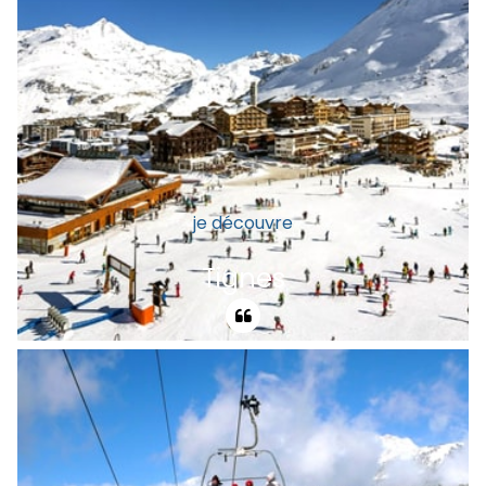
panoramas ouverts et son
ensoleillement exceptionnel, audacieuse
par toutes ses possibilités de glisse.
je découvre
Tignes
Culte de la glisse, Tignes, lieu mythique de
l'art de la pente. Tignes est LA station
sportive et internationale, haut lieu de la
glisse. Spot des meilleures neiges,
domaine de légende, originalité.