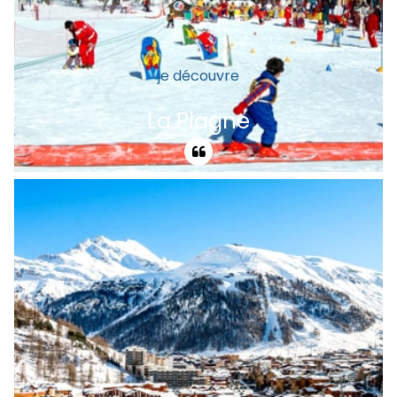
je découvre
La Plagne
Un grand nom pour 10 destinations
vacances. Familles nombreuses ayant
tous envie de journées partagées et de
progrès personnels ? Une station pour
chaque envie, un domaine skiable pour
tous.