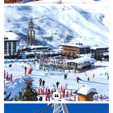
A 2300 mètres, l'altitude garantit un
enneigement exceptionnel de l´automne
à mai. Val Thorens vous séduira
également par l´étendue de son
domaine skiable : 600 kilomètres de
pistes.
je découvre
Les Menuires
Au coeur de la Savoie, la station
olympique des Menuires offre un