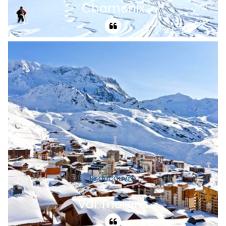
Chamonix
Au pied du Mont-Blanc, dans un site
naturel exceptionnel, venez découvrir
une station qui depuis 2 siècles n'a cessé
de fasciner les visiteurs. Une longue
tradition d'accueil,un domaine skiable
hors normes.
je découvre
Val Thorens