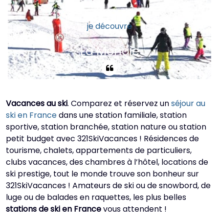
je découvre
La Mongie
La Mongie fait partie du Grand
Tourmalet, le plus grand domaine skiable
Vacances au ski
. Comparez et réservez un
séjour au
des Pyrénées. Beaucoup de pistes,
ski en France
dans une station familiale, station
remontées mécaniques modernes,
sportive, station branchée, station nature ou station
qualité de la neige bonne, ambiance
petit budget avec 321SkiVacances ! Résidences de
haute montagne garantie !
tourisme, chalets, appartements de particuliers,
clubs vacances, des chambres à l’hôtel, locations de
ski prestige, tout le monde trouve son bonheur sur
321SkiVacances ! Amateurs de ski ou de snowbord, de
luge ou de balades en raquettes, les plus belles
stations de ski en France
vous attendent !