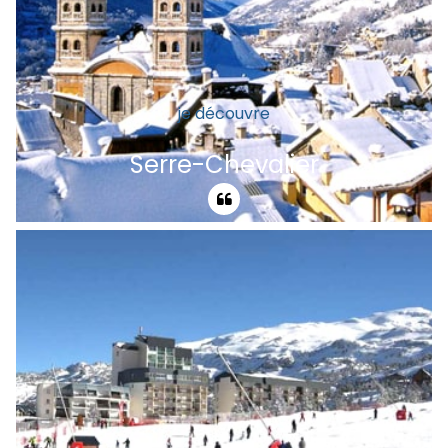
je découvre
Serre-Chevalier
Station qui a su préserver son
authenticité, Serre-Chevalier offre un joli
paysage de carte postale. Panorama
superbe sur les Ecrins, installations
modernes, de belles descentes dans les
mélèzes, que du bonheur.