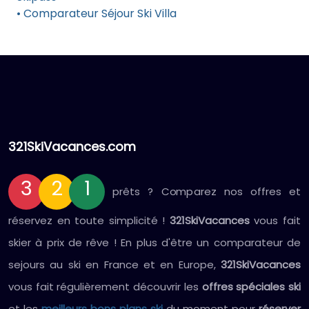
• Comparateur Séjour Ski Villa
321SkiVacances.com
3
2
1
prêts ? Comparez nos offres et
réservez en toute simplicité !
321SkiVacances
vous fait
skier à prix de rêve ! En plus d'être un comparateur de
sejours au ski en France et en Europe,
321SkiVacances
vous fait régulièrement découvrir les
offres spéciales ski
et les
meilleurs bons plans ski
du moment pour
réserver