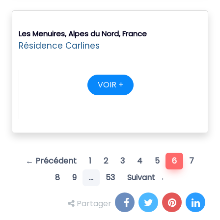
Les Menuires, Alpes du Nord, France
Résidence Carlines
VOIR +
(current)
← Précédent
1
2
3
4
5
6
7
8
9
…
53
Suivant →
Partager