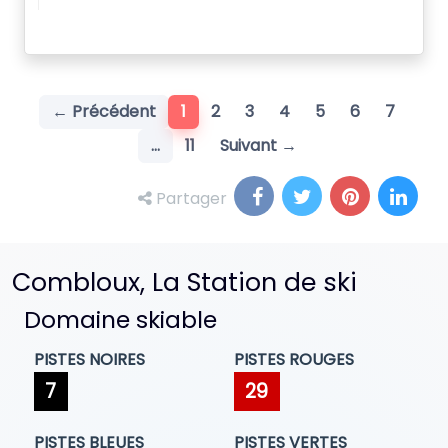
(current)
← Précédent
1
2
3
4
5
6
7
…
11
Suivant →
Partager
Combloux, La Station de ski
Domaine skiable
PISTES NOIRES
PISTES ROUGES
7
29
PISTES BLEUES
PISTES VERTES