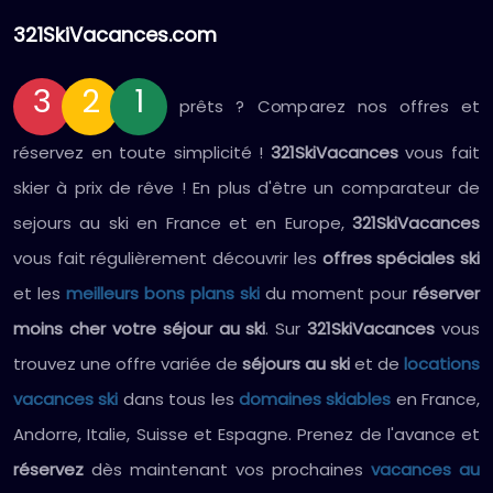
321SkiVacances.com
3
2
1
prêts ? Comparez nos offres et
réservez en toute simplicité !
321SkiVacances
vous fait
skier à prix de rêve ! En plus d'être un comparateur de
sejours au ski en France et en Europe,
321SkiVacances
vous fait régulièrement découvrir les
offres spéciales ski
et les
meilleurs bons plans ski
du moment pour
réserver
moins cher votre séjour au ski
. Sur
321SkiVacances
vous
trouvez une offre variée de
séjours au ski
et de
locations
vacances ski
dans tous les
domaines skiables
en France,
Andorre, Italie, Suisse et Espagne. Prenez de l'avance et
réservez
dès maintenant vos prochaines
vacances au