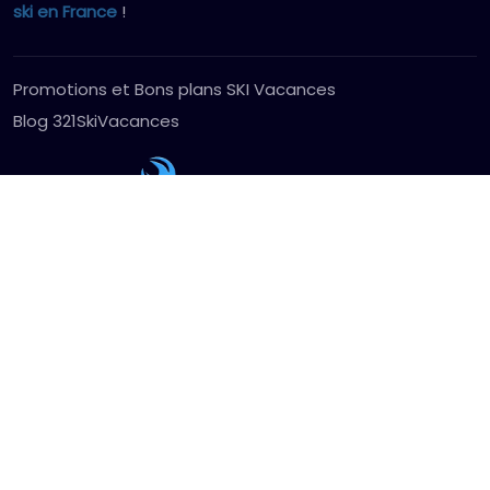
ski en France
!
Promotions et Bons plans SKI Vacances
Blog 321SkiVacances
Stations de Ski en France
Alpes du Nord
Les Arcs
Tignes
Val Thorens