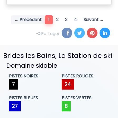
(current)
← Précédent
1
2
3
4
Suivant →
Partager
Brides les Bains, La Station de ski
Domaine skiable
PISTES NOIRES
PISTES ROUGES
7
24
PISTES BLEUES
PISTES VERTES
27
8