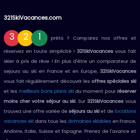
321SkiVacances.com
3
2
1
prêts ? Comparez nos offres et
réservez en toute simplicité !
321SkiVacances
vous fait
skier à prix de rêve ! En plus d'être un comparateur de
sejours au ski en France et en Europe,
321SkiVacances
vous fait régulièrement découvrir les
offres spéciales ski
et les
meilleurs bons plans ski
du moment pour
réserver
moins cher votre séjour au ski
. Sur
321SkiVacances
vous
trouvez une offre variée de
séjours au ski
et de
locations
vacances ski
dans tous les
domaines skiables
en France,
Andorre, Italie, Suisse et Espagne. Prenez de l'avance et