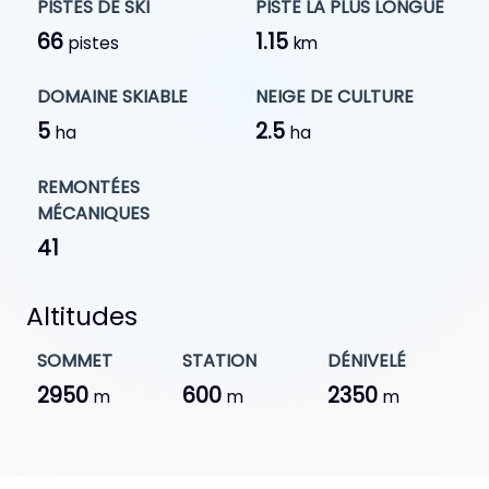
PISTES DE SKI
PISTE LA PLUS LONGUE
66
1.15
pistes
km
DOMAINE SKIABLE
NEIGE DE CULTURE
5
2.5
ha
ha
REMONTÉES
MÉCANIQUES
41
Altitudes
SOMMET
STATION
DÉNIVELÉ
2950
600
2350
m
m
m