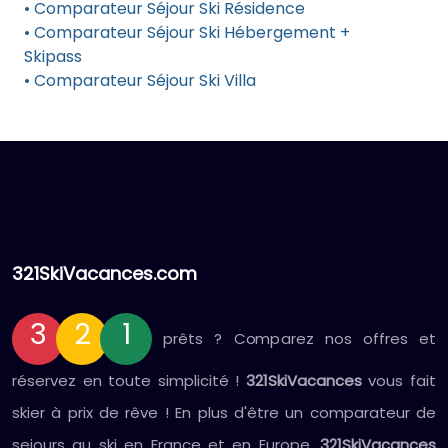
• Comparateur Séjour Ski Résidence
• Comparateur Séjour Ski Hébergement +
Skipass
• Comparateur Séjour Ski Villa
321SkiVacances.com
3
2
1
prêts ? Comparez nos offres et
réservez en toute simplicité !
321SkiVacances
vous fait
skier à prix de rêve ! En plus d'être un comparateur de
sejours au ski en France et en Europe,
321SkiVacances