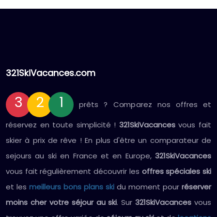
321SkiVacances.com
3
2
1
prêts ? Comparez nos offres et
réservez en toute simplicité !
321SkiVacances
vous fait
skier à prix de rêve ! En plus d'être un comparateur de
sejours au ski en France et en Europe,
321SkiVacances
vous fait régulièrement découvrir les
offres spéciales ski
et les
meilleurs bons plans ski
du moment pour
réserver
moins cher votre séjour au ski
. Sur
321SkiVacances
vous