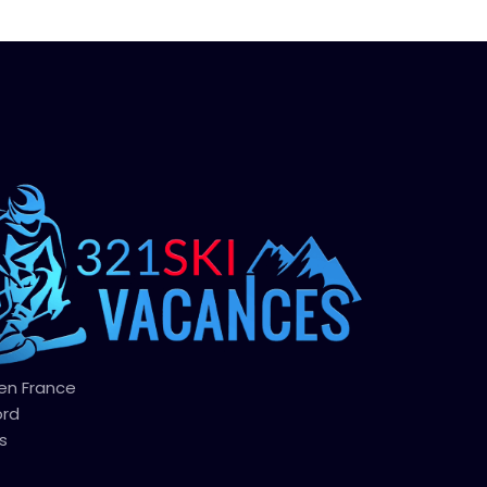
 en France
ord
s