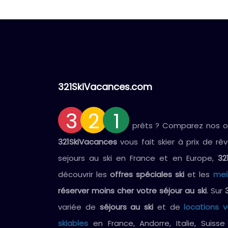
321SkiVacances.com
3
2
1
prêts ? Comparez nos off
321SkiVacances
vous fait skier à prix de rê
sejours au ski en France et en Europe,
32
découvrir les
offres spéciales ski
et les
mei
réserver moins cher votre séjour au ski
. Sur
variée de
séjours au ski
et de
locations 
skiables
en France, Andorre, Italie, Suiss