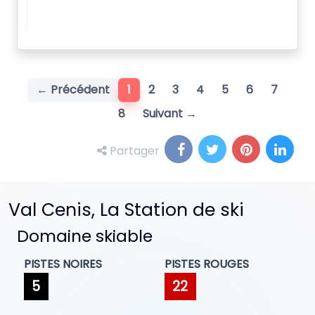
(current)
← Précédent
1
2
3
4
5
6
7
8
Suivant →
Partager
Val Cenis, La Station de ski
Domaine skiable
PISTES NOIRES
PISTES ROUGES
5
22