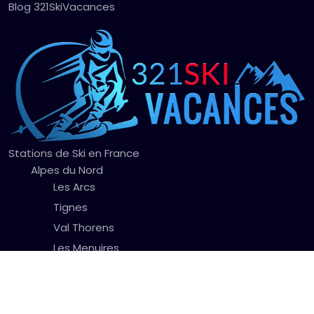
Blog 321SkiVacances
Stations de Ski en France
Alpes du Nord
Les Arcs
Tignes
Val Thorens
Les Menuires
La Plagne
Chamonix
Alpes du Sud