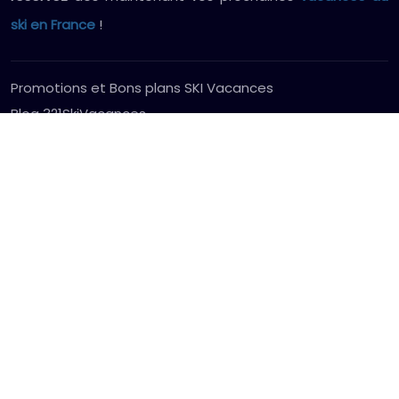
ski en France
!
Promotions et Bons plans SKI Vacances
Blog 321SkiVacances
Stations de Ski en France
Alpes du Nord
Les Arcs
Tignes
Val Thorens