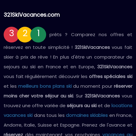
321SkiVacances.com
3
2
1
prêts ? Comparez nos offres et
réservez en toute simplicité !
321SkiVacances
vous fait
skier à prix de rêve ! En plus d'être un comparateur de
sejours au ski en France et en Europe,
321SkiVacances
vous fait régulièrement découvrir les
offres spéciales ski
et les
meilleurs bons plans ski
du moment pour
réserver
moins cher votre séjour au ski
. Sur
321SkiVacances
vous
trouvez une offre variée de
séjours au ski
et de
locations
vacances ski
dans tous les
domaines skiables
en France,
Andorre, Italie, Suisse et Espagne. Prenez de l'avance et
réservez
dès maintenant vos prochaines
vacances au