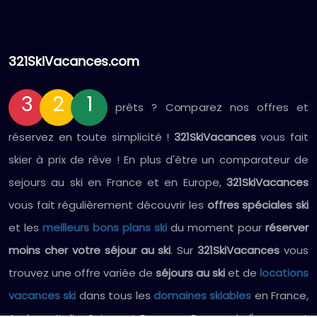
321SkiVacances.com
3
2
1
prêts ? Comparez nos offres et
réservez en toute simplicité !
321SkiVacances
vous fait
skier à prix de rêve ! En plus d'être un comparateur de
sejours au ski en France et en Europe,
321SkiVacances
vous fait régulièrement découvrir les
offres spéciales ski
et les
meilleurs bons plans ski
du moment pour
réserver
moins cher votre séjour au ski
. Sur
321SkiVacances
vous
trouvez une offre variée de
séjours au ski
et de
locations
vacances ski
dans tous les
domaines skiables
en France,