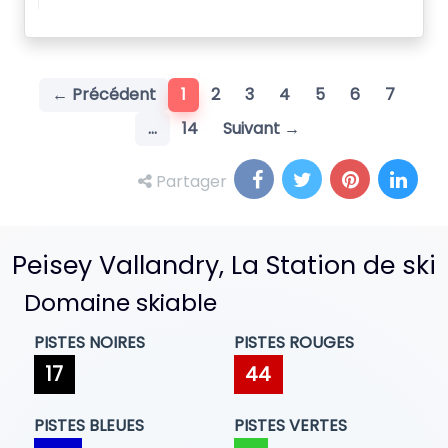
(current)
← Précédent
1
2
3
4
5
6
7
…
14
Suivant →
Partager
Peisey Vallandry, La Station de ski
Domaine skiable
PISTES NOIRES
PISTES ROUGES
17
44
PISTES BLEUES
PISTES VERTES