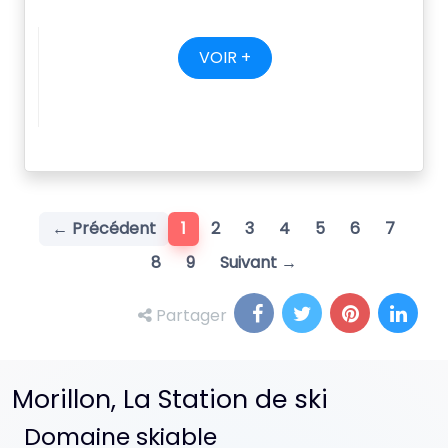
VOIR +
(current)
← Précédent
1
2
3
4
5
6
7
8
9
Suivant →
Partager
Morillon, La Station de ski
Domaine skiable