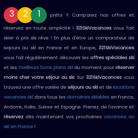
3
2
1
prêts ? Comparez nos offres et
réservez en toute simplicité !
321SkiVacances
vous fait
skier à prix de rêve ! En plus d'être un comparateur de
sejours au ski en France et en Europe,
321SkiVacances
vous fait régulièrement découvrir les
offres spéciales ski
et les
meilleurs bons plans ski
du moment pour
réserver
moins cher votre séjour au ski
. Sur
321SkiVacances
vous
trouvez une offre variée de
séjours au ski
et de
locations
vacances ski
dans tous les
domaines skiables
en France,
Andorre, Italie, Suisse et Espagne. Prenez de l'avance et
réservez
dès maintenant vos prochaines
vacances au
ski en France
!