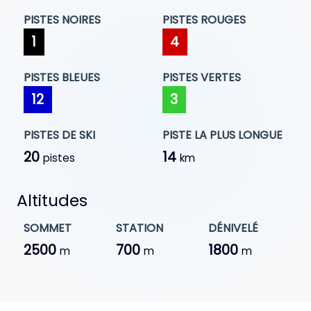
PISTES NOIRES
PISTES ROUGES
1
4
PISTES BLEUES
PISTES VERTES
12
3
PISTES DE SKI
PISTE LA PLUS LONGUE
20
14
pistes
km
Altitudes
SOMMET
STATION
DÉNIVELÉ
2500
700
1800
m
m
m