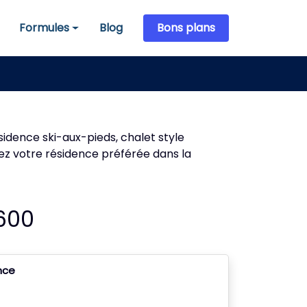
Formules
Blog
Bons plans
Formules
sidence ski-aux-pieds, chalet style
sez votre résidence préférée dans la
1600
ance