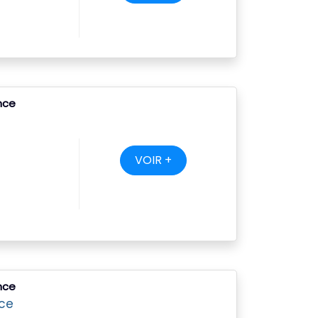
ance
VOIR +
ance
ace