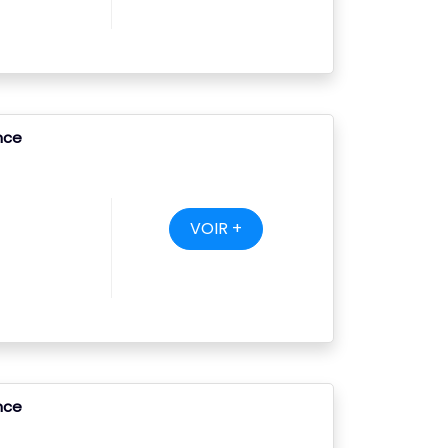
ance
VOIR +
ance