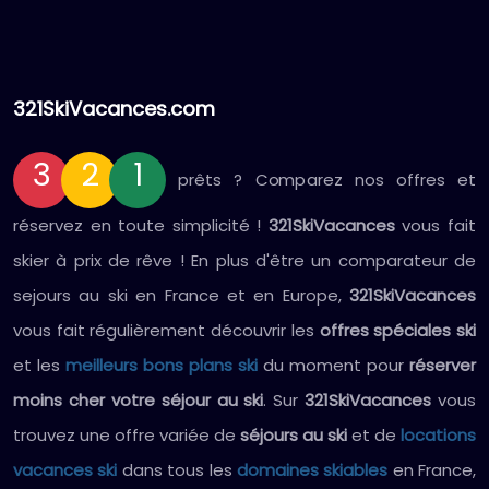
321SkiVacances.com
3
2
1
prêts ? Comparez nos offres et
réservez en toute simplicité !
321SkiVacances
vous fait
skier à prix de rêve ! En plus d'être un comparateur de
sejours au ski en France et en Europe,
321SkiVacances
vous fait régulièrement découvrir les
offres spéciales ski
et les
meilleurs bons plans ski
du moment pour
réserver
moins cher votre séjour au ski
. Sur
321SkiVacances
vous
trouvez une offre variée de
séjours au ski
et de
locations
vacances ski
dans tous les
domaines skiables
en France,