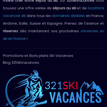
moins cher votre séjour au ski
. Sur
321SkiVacances
vous
trouvez une offre variée de
séjours au ski
et de
locations
vacances ski
dans tous les
domaines skiables
en France,
Andorre, Italie, Suisse et Espagne. Prenez de l'avance et
réservez
dès maintenant vos prochaines
vacances au
ski en France
!
Promotions et Bons plans SKI Vacances
Blog 321SkiVacances