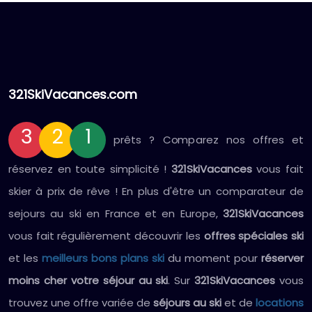
321SkiVacances.com
3
2
1
prêts ? Comparez nos offres et
réservez en toute simplicité !
321SkiVacances
vous fait
skier à prix de rêve ! En plus d'être un comparateur de
sejours au ski en France et en Europe,
321SkiVacances
vous fait régulièrement découvrir les
offres spéciales ski
et les
meilleurs bons plans ski
du moment pour
réserver
moins cher votre séjour au ski
. Sur
321SkiVacances
vous
trouvez une offre variée de
séjours au ski
et de
locations