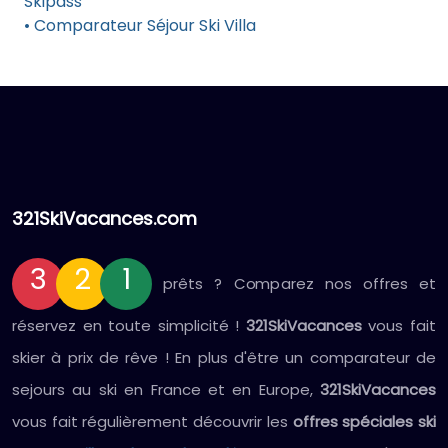
Skipass
• Comparateur Séjour Ski Villa
321SkiVacances.com
3
2
1
prêts ? Comparez nos offres et
réservez en toute simplicité !
321SkiVacances
vous fait
skier à prix de rêve ! En plus d'être un comparateur de
sejours au ski en France et en Europe,
321SkiVacances
vous fait régulièrement découvrir les
offres spéciales ski