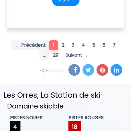
(current)
← Précédent
1
2
3
4
5
6
7
…
29
Suivant →
Partager
Les Orres, La Station de ski
Domaine skiable
PISTES NOIRES
PISTES ROUGES
4
18