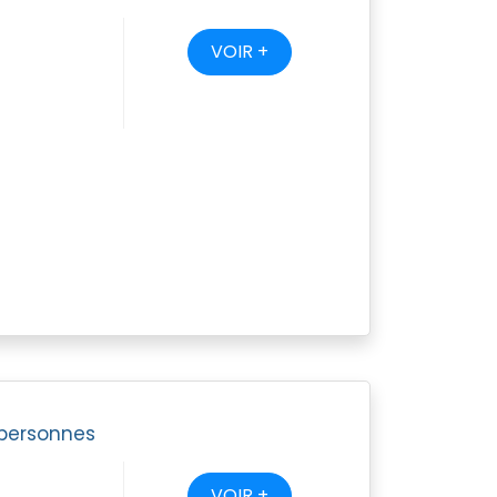
VOIR +
 personnes
VOIR +