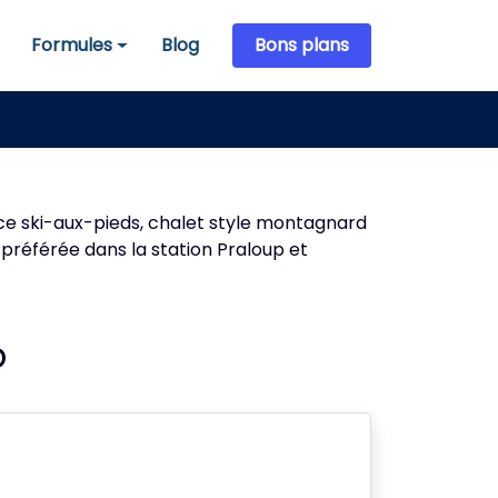
Formules
Blog
Bons plans
Formules
nce ski-aux-pieds, chalet style montagnard
e préférée dans la station Praloup et
p