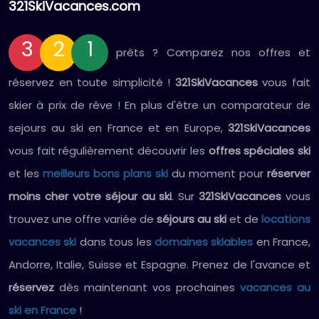
321SkiVacances.com
3
2
1
prêts ? Comparez nos offres et
réservez en toute simplicité !
321SkiVacances
vous fait
skier à prix de rêve ! En plus d'être un comparateur de
sejours au ski en France et en Europe,
321SkiVacances
vous fait régulièrement découvrir les
offres spéciales ski
et les
meilleurs bons plans ski
du moment pour
réserver
moins cher votre séjour au ski
. Sur
321SkiVacances
vous
trouvez une offre variée de
séjours au ski
et de
locations
vacances ski
dans tous les
domaines skiables
en France,
Andorre, Italie, Suisse et Espagne. Prenez de l'avance et
réservez
dès maintenant vos prochaines
vacances au
ski en France
!