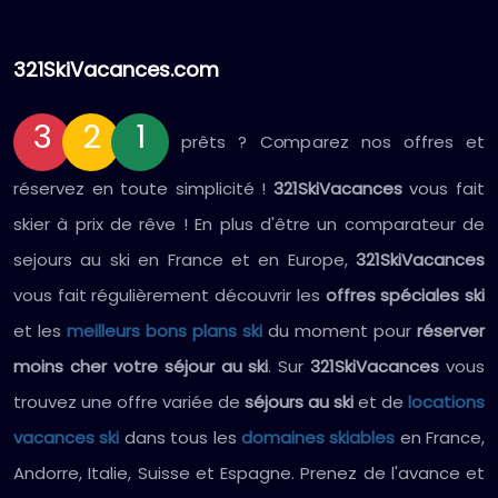
321SkiVacances.com
3
2
1
prêts ? Comparez nos offres et
réservez en toute simplicité !
321SkiVacances
vous fait
skier à prix de rêve ! En plus d'être un comparateur de
sejours au ski en France et en Europe,
321SkiVacances
vous fait régulièrement découvrir les
offres spéciales ski
et les
meilleurs bons plans ski
du moment pour
réserver
moins cher votre séjour au ski
. Sur
321SkiVacances
vous
trouvez une offre variée de
séjours au ski
et de
locations
vacances ski
dans tous les
domaines skiables
en France,
Andorre, Italie, Suisse et Espagne. Prenez de l'avance et