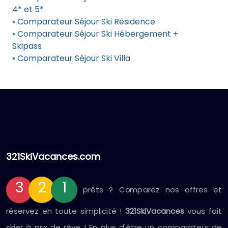
4* et 5*
• Comparateur Séjour Ski Résidence
• Comparateur Séjour Ski Hébergement +
Skipass
• Comparateur Séjour Ski Villa
321SkiVacances.com
3
2
1
prêts ? Comparez nos offres et
réservez en toute simplicité !
321SkiVacances
vous fait
skier à prix de rêve ! En plus d'être un comparateur de