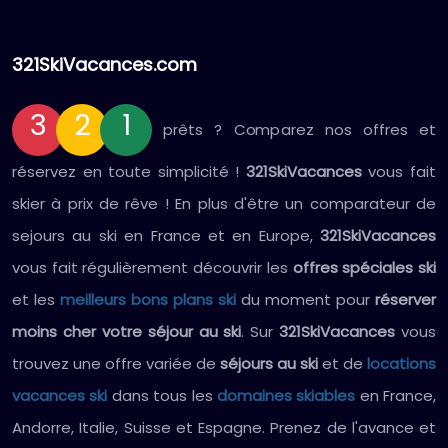
321SkiVacances.com
3
2
1
prêts ? Comparez nos offres et
réservez en toute simplicité !
321SkiVacances
vous fait
skier à prix de rêve ! En plus d'être un comparateur de
sejours au ski en France et en Europe,
321SkiVacances
vous fait régulièrement découvrir les
offres spéciales ski
et les
meilleurs bons plans ski
du moment pour
réserver
moins cher votre séjour au ski
. Sur
321SkiVacances
vous
trouvez une offre variée de
séjours au ski
et de
locations
vacances ski
dans tous les
domaines skiables
en France,
Andorre, Italie, Suisse et Espagne. Prenez de l'avance et