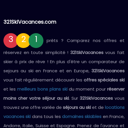
321SkiVacances.com
3
2
1
prêts ? Comparez nos offres et
réservez en toute simplicité !
321SkiVacances
vous fait
skier à prix de rêve ! En plus d'être un comparateur de
sejours au ski en France et en Europe,
321SkiVacances
vous fait régulièrement découvrir les
offres spéciales ski
et les
meilleurs bons plans ski
du moment pour
réserver
moins cher votre séjour au ski
. Sur
321SkiVacances
vous
trouvez une offre variée de
séjours au ski
et de
locations
vacances ski
dans tous les
domaines skiables
en France,
Andorre, Italie, Suisse et Espagne. Prenez de l'avance et