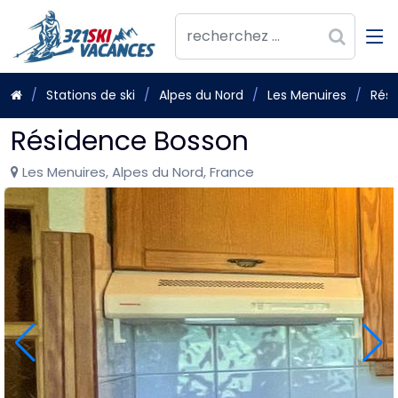
Stations de ski
Alpes du Nord
Les Menuires
Rés
Résidence Bosson
Les Menuires, Alpes du Nord, France