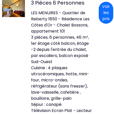
3 Pièces 6 Personnes
Voir
les
LES MENUIRES - Quartier de
prix
Reberty 1850 - Résidence Les
Côtes d'Or - Chalet Bossons,
appartement 101
3 pièces, 6 personnes, 46 m²,
1er étage côté balcon, étage
-2 depuis l'entrée du chalet,
par escaliers, balcon exposé
Sud-Ouest
Cuisine : 4 plaques
vitrocéramiques, hotte, mini-
four, micro-ondes,
réfrigérateur (sans freezer),
lave-vaisselle, cafetière ,
bouilloire, grille-pain
Séjour : canapé
Télévision Ecran Plat - Lecteur