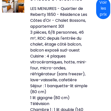
Voir
les
LES MENUIRES - Quartier de
prix
Reberty 1850 - Résidence Les
Côtes d'Or - Chalet Bossons,
appartement 301
3 pièces, 6/8 personnes, 46
m², RDC depuis l'entrée du
chalet, étage côté balcon,
balcon exposé sud-ouest
Cuisine : 4 plaques
vitrocéramiques, hotte, mini-
four, micro-ondes,
réfrigérateur (sans freezer),
lave-vaisselle, cafetière
Séjour : 1 banquette-lit simple
(80 cm)
1 lit gigogne (80 cm)
Télévision
Chambre 1 : 1 lit double (140