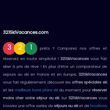
321SkiVacances.com
3
2
1
prêts ? Comparez nos offres et
réservez en toute simplicité !
321SkiVacances
vous fait
skier à prix de rêve ! En plus d'être un comparateur de
sejours au ski en France et en Europe,
321SkiVacances
vous fait régulièrement découvrir les
offres spéciales ski
et les
meilleurs bons plans ski
du moment pour
réserver
moins cher votre séjour au ski
. Sur
321SkiVacances
vous
trouvez une offre variée de
séjours au ski
et de
locations