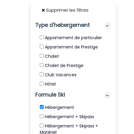
Supprimer les filtres
Type d'hebergement
Appartement de particulier
Appartement de Prestige
Chalet
Chalet de Prestige
Club Vacances
Hôtel
Résidence
Formule Ski
Résidence de Tourisme 4* et
Hébergement
5*
Hébergement + Skipass
Villa
Hébergement + Skipass +
Matériel