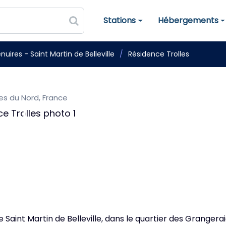
Stations
Hébergements
Stations de ski
Hébergements
nuires - Saint Martin de Belleville
Résidence Trolles
pes du Nord, France
e Saint Martin de Belleville, dans le quartier des Granger