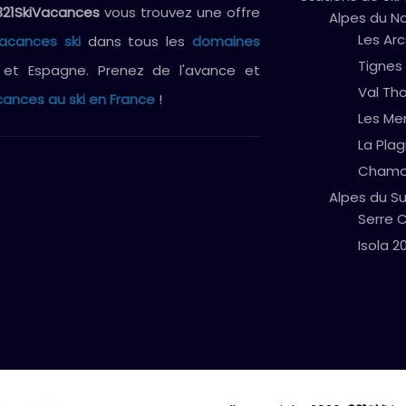
321SkiVacances
vous trouvez une offre
Alpes du N
Les Arc
vacances ski
dans tous les
domaines
Tignes
e et Espagne. Prenez de l'avance et
Val Th
ances au ski en France
!
Les Me
La Pla
Chamo
Alpes du S
Serre C
Isola 2