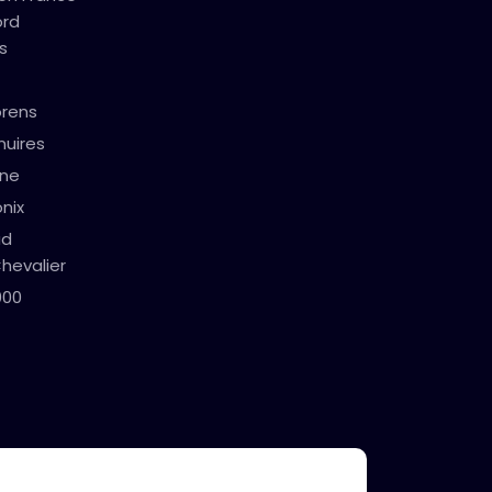
ord
s
orens
nuires
gne
nix
ud
hevalier
000