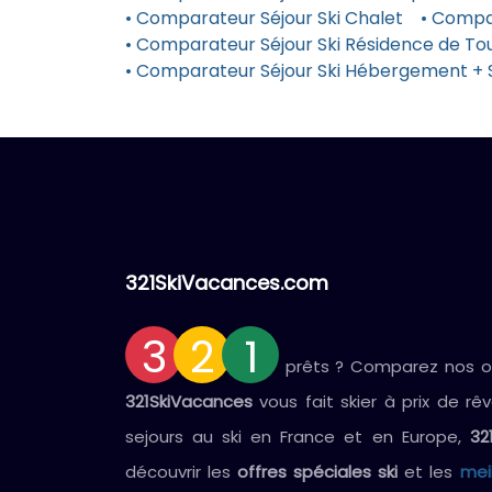
• Comparateur Séjour Ski Chalet
• Compa
• Comparateur Séjour Ski Résidence de Tou
• Comparateur Séjour Ski Hébergement + 
321SkiVacances.com
3
2
1
prêts ? Comparez nos off
321SkiVacances
vous fait skier à prix de rê
sejours au ski en France et en Europe,
32
découvrir les
offres spéciales ski
et les
mei