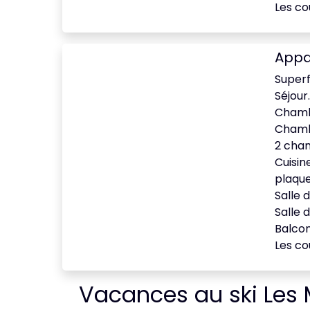
Les co
Appa
Superf
Séjour.
Chambr
Chambr
2 cham
Cuisin
plaque
Salle 
Salle 
Balcon
Les co
Vacances au ski Les M