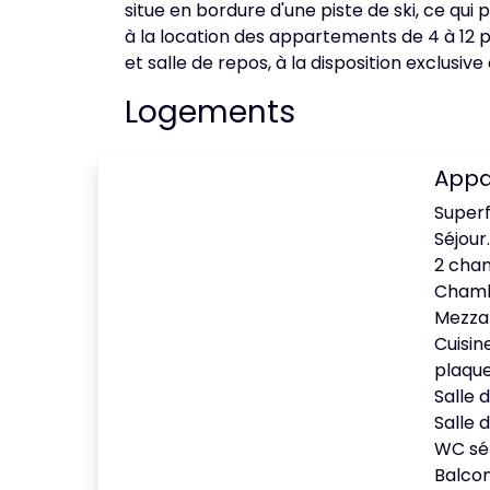
situe en bordure d'une piste de ski, ce q
à la location des appartements de 4 à 12 
et salle de repos, à la disposition exclusive
Logements
Appa
Superf
Séjour.
2 cham
Chambr
Mezzan
Cuisin
plaque
Salle 
Salle 
WC sé
Balcon