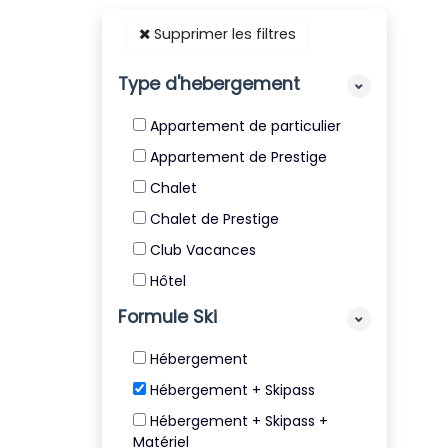
Supprimer les filtres
Type d'hebergement
Appartement de particulier
Appartement de Prestige
Chalet
Chalet de Prestige
Club Vacances
Hôtel
Résidence
Formule Ski
Résidence de Tourisme 4* et
Hébergement
5*
Hébergement + Skipass
Villa
Hébergement + Skipass +
Matériel