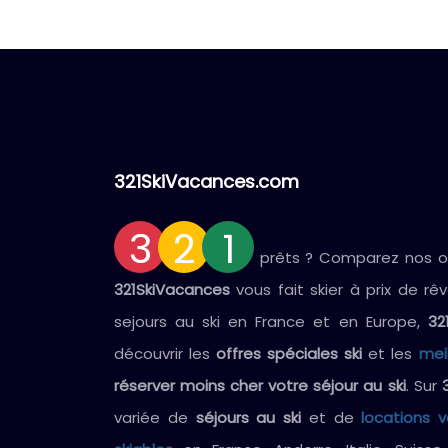
321SkiVacances.com
3
2
1
prêts ? Comparez nos off
321SkiVacances
vous fait skier à prix de rê
sejours au ski en France et en Europe,
32
découvrir les
offres spéciales ski
et les
mei
réserver moins cher votre séjour au ski
. Sur
variée de
séjours au ski
et de
locations 