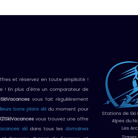
res et réservez en toute simplicité !
ve ! En plus d'être un comparateur de
1SkiVacances
vous fait régulièrement
lleurs bons plans ski
du moment pour
Stations de Ski
321SkiVacances
vous trouvez une offre
Alpes du N
Les Arc
vacances ski
dans tous les
domaines
Tignes