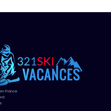
 en France
ord
s