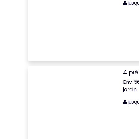
jusq
4 pi
Env. 5
jardin.
jusq