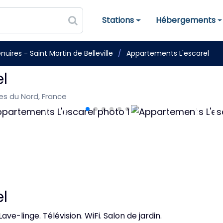
Stations
Hébergements
Stations de ski
Hébergements
nuires - Saint Martin de Belleville
Appartements L'escarel
l
pes du Nord, France
l
ave-linge. Télévision. WiFi. Salon de jardin.