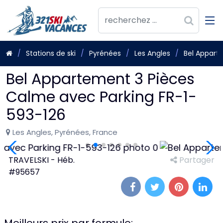
Stations de ski
Pyrénées
Les Angles
Bel Appart
Bel Appartement 3 Pièces
Calme avec Parking FR-1-
593-126
Les Angles, Pyrénées, France
TRAVELSKI - Héb.
Partager
#95657