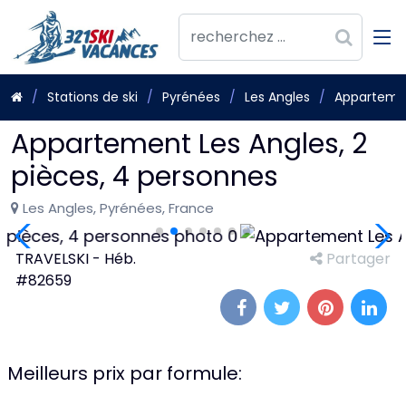
Stations de ski
Pyrénées
Les Angles
Appartemen
Appartement Les Angles, 2
pièces, 4 personnes
Les Angles, Pyrénées, France
TRAVELSKI - Héb.
Partager
#82659
Meilleurs prix par formule: