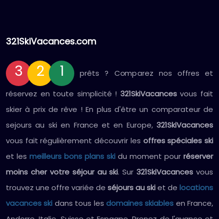
321SkiVacances.com
3
2
1
prêts ? Comparez nos offres et
réservez en toute simplicité !
321SkiVacances
vous fait
skier à prix de rêve ! En plus d'être un comparateur de
sejours au ski en France et en Europe,
321SkiVacances
vous fait régulièrement découvrir les
offres spéciales ski
et les
meilleurs bons plans ski
du moment pour
réserver
moins cher votre séjour au ski
. Sur
321SkiVacances
vous
trouvez une offre variée de
séjours au ski
et de
locations
vacances ski
dans tous les
domaines skiables
en France,
Andorre, Italie, Suisse et Espagne. Prenez de l'avance et