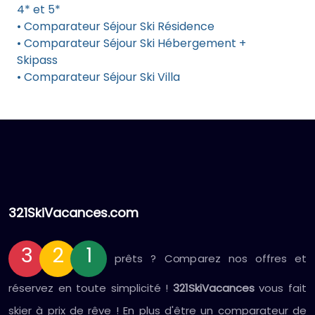
4* et 5*
• Comparateur Séjour Ski Résidence
• Comparateur Séjour Ski Hébergement +
Skipass
• Comparateur Séjour Ski Villa
321SkiVacances.com
3
2
1
prêts ? Comparez nos offres et
réservez en toute simplicité !
321SkiVacances
vous fait
skier à prix de rêve ! En plus d'être un comparateur de