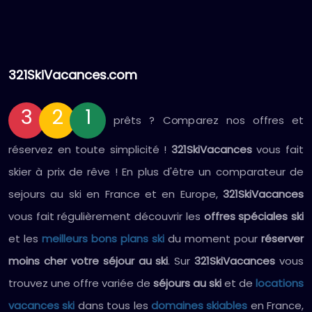
321SkiVacances.com
3
2
1
prêts ? Comparez nos offres et
réservez en toute simplicité !
321SkiVacances
vous fait
skier à prix de rêve ! En plus d'être un comparateur de
sejours au ski en France et en Europe,
321SkiVacances
vous fait régulièrement découvrir les
offres spéciales ski
et les
meilleurs bons plans ski
du moment pour
réserver
moins cher votre séjour au ski
. Sur
321SkiVacances
vous
trouvez une offre variée de
séjours au ski
et de
locations
vacances ski
dans tous les
domaines skiables
en France,