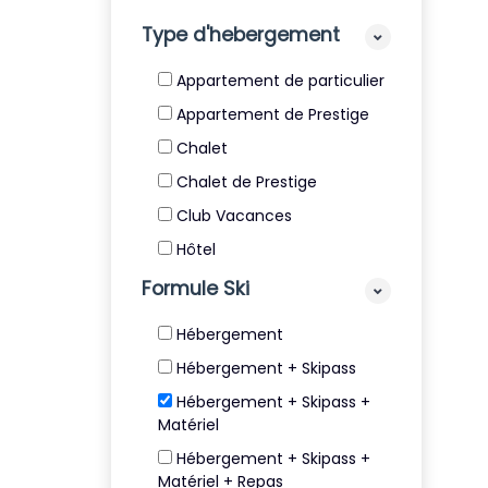
Type d'hebergement
Appartement de particulier
Appartement de Prestige
Chalet
Chalet de Prestige
Club Vacances
Hôtel
Résidence
Formule Ski
Résidence de Tourisme 4*
Hébergement
et 5*
Hébergement + Skipass
Villa
Hébergement + Skipass +
Matériel
Hébergement + Skipass +
Matériel + Repas