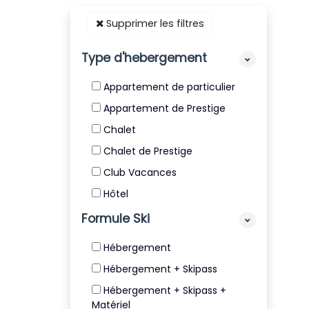
Supprimer les filtres
Type d'hebergement
Appartement de particulier
Appartement de Prestige
Chalet
Chalet de Prestige
Club Vacances
Hôtel
Résidence
Formule Ski
Résidence de Tourisme 4* et
Hébergement
5*
Hébergement + Skipass
Villa
Hébergement + Skipass +
Matériel