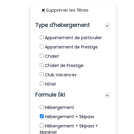
Supprimer les filtres
Type d'hebergement
Appartement de particulier
Appartement de Prestige
Chalet
Chalet de Prestige
Club Vacances
Hôtel
Résidence
Formule Ski
Résidence de Tourisme 4* et
Hébergement
5*
Hébergement + Skipass
Villa
Hébergement + Skipass +
Matériel