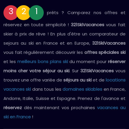
3
2
1
prêts ? Comparez nos offres et
réservez en toute simplicité !
321SkiVacances
vous fait
skier à prix de rêve ! En plus d'être un comparateur de
sejours au ski en France et en Europe,
321SkiVacances
vous fait régulièrement découvrir les
offres spéciales ski
et les
meilleurs bons plans ski
du moment pour
réserver
moins cher votre séjour au ski
. Sur
321SkiVacances
vous
trouvez une offre variée de
séjours au ski
et de
locations
vacances ski
dans tous les
domaines skiables
en France,
Andorre, Italie, Suisse et Espagne. Prenez de l'avance et
réservez
dès maintenant vos prochaines
vacances au
ski en France
!