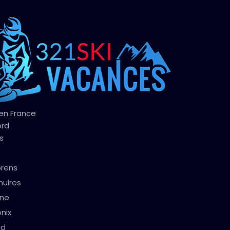
 en France
ord
s
orens
nuires
gne
nix
ud