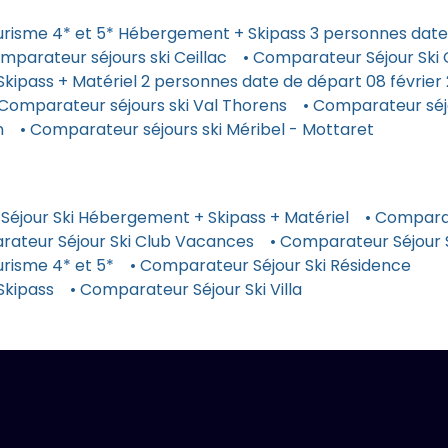
urisme 4* et 5* Hébergement + Skipass 3 personnes date 
mparateur séjours ski Ceillac
• Comparateur Séjour Sk
kipass + Matériel 2 personnes date de départ 08 février
 Comparateur séjours ski Val Thorens
• Comparateur séj
n
• Comparateur séjours ski Méribel - Mottaret
Séjour Ski Hébergement + Skipass + Matériel
• Comparat
rateur Séjour Ski Club Vacances
• Comparateur Séjour
risme 4* et 5*
• Comparateur Séjour Ski Résidence
Skipass
• Comparateur Séjour Ski Villa