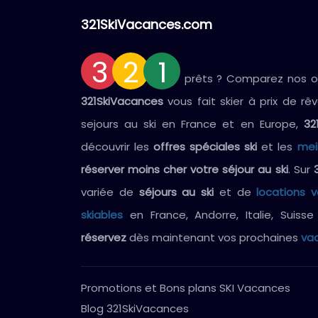
321SkiVacances.com
3
2
1
prêts ? Comparez nos off
321SkiVacances
vous fait skier à prix de rê
sejours au ski en France et en Europe,
32
découvrir les
offres spéciales ski
et les
mei
réserver moins cher votre séjour au ski
. Sur
variée de
séjours au ski
et de
locations 
skiables
en France, Andorre, Italie, Suiss
réservez
dès maintenant vos prochaines
vac
Promotions et Bons plans SKI Vacances
Blog 321SkiVacances