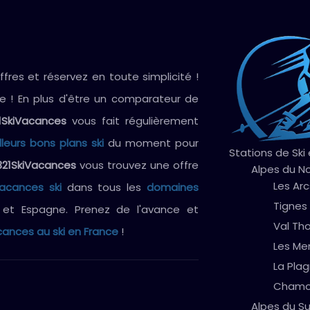
res et réservez en toute simplicité !
ve ! En plus d'être un comparateur de
1SkiVacances
vous fait régulièrement
lleurs bons plans ski
du moment pour
Stations de Ski
321SkiVacances
vous trouvez une offre
Alpes du N
Les Arc
vacances ski
dans tous les
domaines
Tignes
e et Espagne. Prenez de l'avance et
Val Th
ances au ski en France
!
Les Me
La Pla
Chamo
Alpes du S