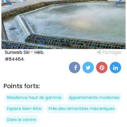
Sunweb Ski - Héb.
Partager
#84464
Points forts:
Résidence haut de gamme
Appartements modernes
Espace bien-être
Près des remontées mécaniques
Dans le centre