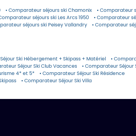
0
• Comparateur séjours ski Chamonix
• Comparateur sé
Comparateur séjours ski Les Arcs 1950
• Comparateur séj
arateur séjours ski Peisey Vallandry
• Comparateur séj
Séjour Ski Hébergement + Skipass + Matériel
• Comparat
rateur Séjour Ski Club Vacances
• Comparateur Séjour
risme 4* et 5*
• Comparateur Séjour Ski Résidence
Skipass
• Comparateur Séjour Ski Villa