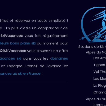
res et réservez en toute simplicité !
ve ! En plus d'être un comparateur de
1SkiVacances
vous fait régulièrement
lleurs bons plans ski
du moment pour
Stations de Ski
321SkiVacances
vous trouvez une offre
Alpes du N
Les Arc
vacances ski
dans tous les
domaines
Tignes
e et Espagne. Prenez de l'avance et
Val Th
ances au ski en France
!
Les Me
La Pla
Chamo
Alpes du S
Serre C