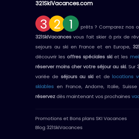
321SkiVacances.com
3
2
1
prêts ? Comparez nos off
321SkiVacances
vous fait skier à prix de rê
sejours au ski en France et en Europe,
32
découvrir les
offres spéciales ski
et les
mei
réserver moins cher votre séjour au ski
. Sur
variée de
séjours au ski
et de
locations 
skiables
en France, Andorre, Italie, Suiss
réservez
dès maintenant vos prochaines
vac
Promotions et Bons plans SKI Vacances
Blog 321SkiVacances