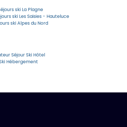
jours ski La Plagne
ours ski Les Saisies - Hauteluce
ours ski Alpes du Nord
eur Séjour Ski Hôtel
 Ski Hébergement