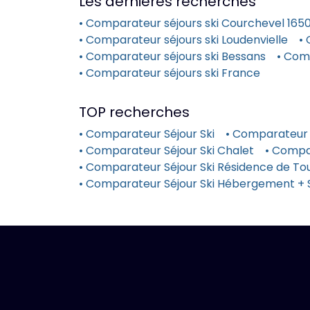
Les dernières recherches
• Comparateur séjours ski Courchevel 165
• Comparateur séjours ski Loudenvielle
• 
• Comparateur séjours ski Bessans
• Comp
• Comparateur séjours ski France
TOP recherches
• Comparateur Séjour Ski
• Comparateur 
• Comparateur Séjour Ski Chalet
• Compa
• Comparateur Séjour Ski Résidence de Tou
• Comparateur Séjour Ski Hébergement + 