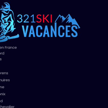
 en France
ord
s
orens
nuires
gne
nix
ud
hevalier