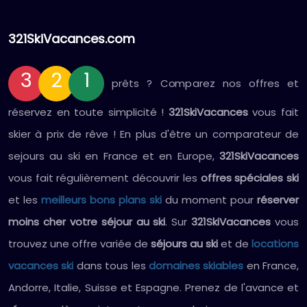
321SkiVacances.com
3
2
1
prêts ? Comparez nos offres et
réservez en toute simplicité !
321SkiVacances
vous fait
skier à prix de rêve ! En plus d'être un comparateur de
sejours au ski en France et en Europe,
321SkiVacances
vous fait régulièrement découvrir les
offres spéciales ski
et les
meilleurs bons plans ski
du moment pour
réserver
moins cher votre séjour au ski
. Sur
321SkiVacances
vous
trouvez une offre variée de
séjours au ski
et de
locations
vacances ski
dans tous les
domaines skiables
en France,
Andorre, Italie, Suisse et Espagne. Prenez de l'avance et