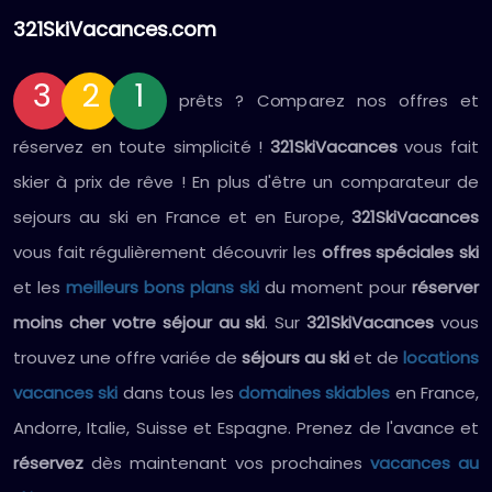
321SkiVacances.com
3
2
1
prêts ? Comparez nos offres et
réservez en toute simplicité !
321SkiVacances
vous fait
skier à prix de rêve ! En plus d'être un comparateur de
sejours au ski en France et en Europe,
321SkiVacances
vous fait régulièrement découvrir les
offres spéciales ski
et les
meilleurs bons plans ski
du moment pour
réserver
moins cher votre séjour au ski
. Sur
321SkiVacances
vous
trouvez une offre variée de
séjours au ski
et de
locations
vacances ski
dans tous les
domaines skiables
en France,
Andorre, Italie, Suisse et Espagne. Prenez de l'avance et
réservez
dès maintenant vos prochaines
vacances au