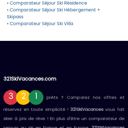
• Comparateur Séjour Ski Résidence
• Comparateur Séjour Ski Hébergement +
Skipass
• Comparateur Séjour Ski Villa
321SkiVacances.com
3
2
1
prêts ? Comparez nos offres et
réservez en toute simplicité !
321SkiVacances
vous fait
skier à prix de rêve ! En plus d'être un comparateur de
sejours au ski en France et en Europe,
321SkiVacances