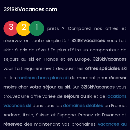
321SkiVacances.com
3
2
1
prêts ? Comparez nos offres et
réservez en toute simplicité !
321SkiVacances
vous fait
skier à prix de rêve ! En plus d'être un comparateur de
sejours au ski en France et en Europe,
321SkiVacances
vous fait régulièrement découvrir les
offres spéciales ski
et les
meilleurs bons plans ski
du moment pour
réserver
moins cher votre séjour au ski
. Sur
321SkiVacances
vous
trouvez une offre variée de
séjours au ski
et de
locations
vacances ski
dans tous les
domaines skiables
en France,
Andorre, Italie, Suisse et Espagne. Prenez de l'avance et
réservez
dès maintenant vos prochaines
vacances au