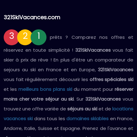
321SkiVacances.com
3
2
1
prêts ? Comparez nos offres et
réservez en toute simplicité !
321SkiVacances
vous fait
skier à prix de rêve ! En plus d'être un comparateur de
sejours au ski en France et en Europe,
321SkiVacances
vous fait régulièrement découvrir les
offres spéciales ski
et les
meilleurs bons plans ski
du moment pour
réserver
moins cher votre séjour au ski
. Sur
321SkiVacances
vous
trouvez une offre variée de
séjours au ski
et de
locations
vacances ski
dans tous les
domaines skiables
en France,
Andorre, Italie, Suisse et Espagne. Prenez de l'avance et