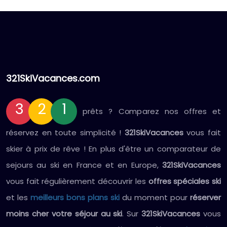
321SkiVacances.com
3
2
1
prêts ? Comparez nos offres et
réservez en toute simplicité !
321SkiVacances
vous fait
skier à prix de rêve ! En plus d'être un comparateur de
sejours au ski en France et en Europe,
321SkiVacances
vous fait régulièrement découvrir les
offres spéciales ski
et les
meilleurs bons plans ski
du moment pour
réserver
moins cher votre séjour au ski
. Sur
321SkiVacances
vous