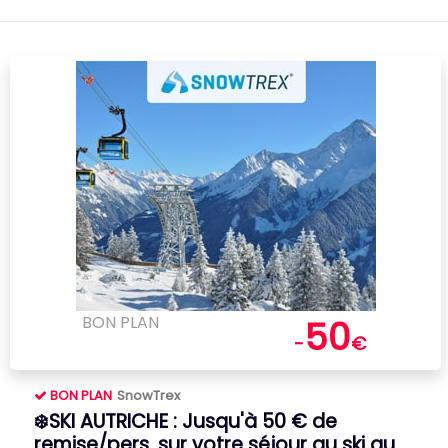
BON PLAN
50
-
€
BON PLAN
SnowTrex
❄️SKI AUTRICHE : Jusqu'à 50 € de
remise/pers. sur votre séjour au ski au