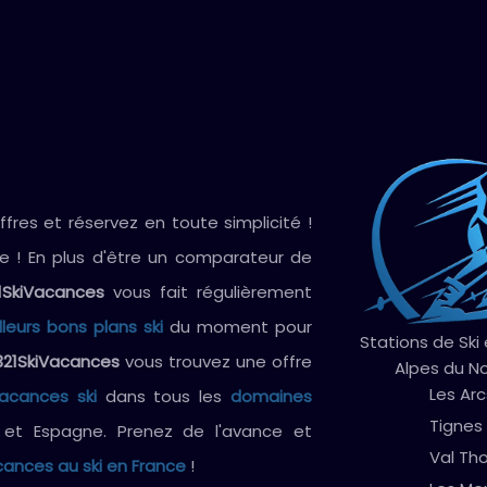
res et réservez en toute simplicité !
ve ! En plus d'être un comparateur de
1SkiVacances
vous fait régulièrement
lleurs bons plans ski
du moment pour
Stations de Ski
321SkiVacances
vous trouvez une offre
Alpes du N
Les Arc
vacances ski
dans tous les
domaines
Tignes
e et Espagne. Prenez de l'avance et
Val Th
ances au ski en France
!