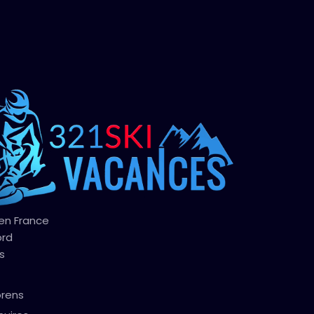
 en France
ord
s
orens