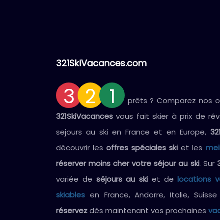
321SkiVacances.com
3
2
1
prêts ? Comparez nos off
321SkiVacances
vous fait skier à prix de rê
sejours au ski en France et en Europe,
32
découvrir les
offres spéciales ski
et les
mei
réserver moins cher votre séjour au ski
. Sur
variée de
séjours au ski
et de
locations 
skiables
en France, Andorre, Italie, Suiss
réservez
dès maintenant vos prochaines
vac