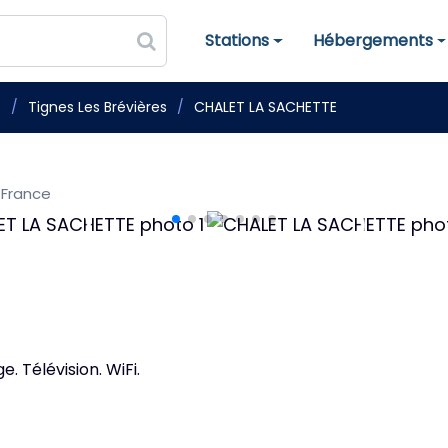
Stations
Hébergements
Stations de ski
Hébergements
s
Tignes Les Brévières
CHALET LA SACHETTE
 France
e. Télévision. WiFi.