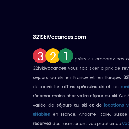
321SkiVacances.com
3
2
1
prêts ? Comparez nos off
321SkiVacances
vous fait skier à prix de rê
sejours au ski en France et en Europe,
32
découvrir les
offres spéciales ski
et les
mei
réserver moins cher votre séjour au ski
. Sur
variée de
séjours au ski
et de
locations 
skiables
en France, Andorre, Italie, Suiss
réservez
dès maintenant vos prochaines
vac