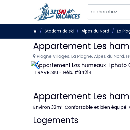
Stations de ski
Alpes du Nord
La Pla
Appartement Les hame
Plagne Villages, La Plagne, Alpes du Nord, F
TRAVELSKI - Héb. #84214
Appartement Les hame
Environ 32m². Confortable et bien équipé. A
Logements