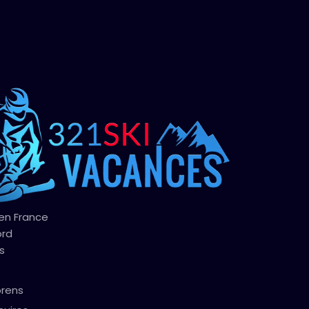
 en France
ord
s
orens