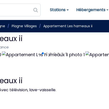
Stations
Hébergements
Stations de ski
Hébergements
gne
Plagne Villages
Appartement Les hameaux ii
aux ii
rance
aux ii
vec télévision, lave-vaisselle.