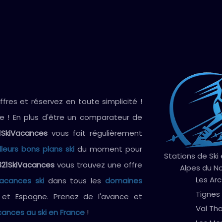
res et réservez en toute simplicité !
ve ! En plus d'être un comparateur de
1SkiVacances
vous fait régulièrement
lleurs bons plans ski
du moment pour
Stations de Ski
321SkiVacances
vous trouvez une offre
Alpes du N
Les Arc
vacances ski
dans tous les
domaines
Tignes
e et Espagne. Prenez de l'avance et
Val Th
ances au ski en France
!